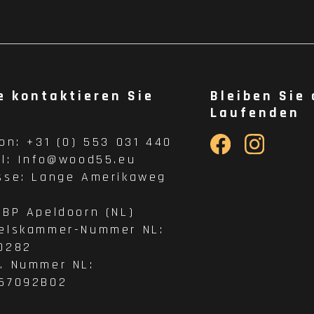
e kontaktieren Sie
Bleiben Sie
Laufenden
fon:
+31 (0) 553 031 440
il:
Info@wood55.eu
sse:
Lange Amerikaweg
 BP Apeldoorn (NL)
elskammer-Nummer NL:
0282
. Nummer NL:
57092B02