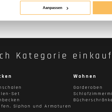
Aanpassen
ch Kategorie einkau
cken
Wohnen
hschalen
Garderoben
len-Set
Schlafzimmerm
hbecken
Bücherschränk
pfen, Siphon und Armaturen