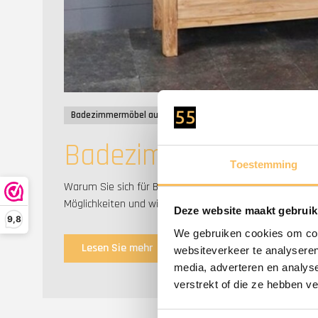
Badezimmermöbel aus Teakholz
TEakholz
Badezimmer mit natür
Toestemming
Warum Sie sich für Badmöbel aus Teakholz entscheiden s
Möglichkeiten und wie Sie Ihrem Bad eine natürliche Aus
Deze website maakt gebruik
9,8
We gebruiken cookies om cont
Lesen Sie mehr
websiteverkeer te analyseren
media, adverteren en analys
verstrekt of die ze hebben v