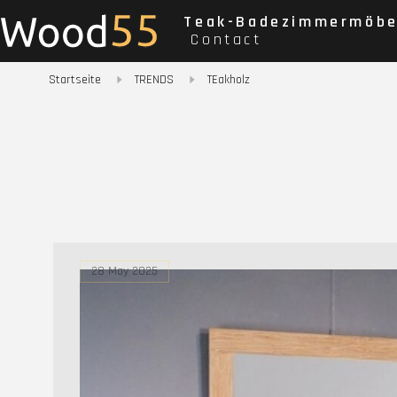
Teak-Badezimmermöbe
Contact
Startseite
TRENDS
TEakholz
28 May 2025