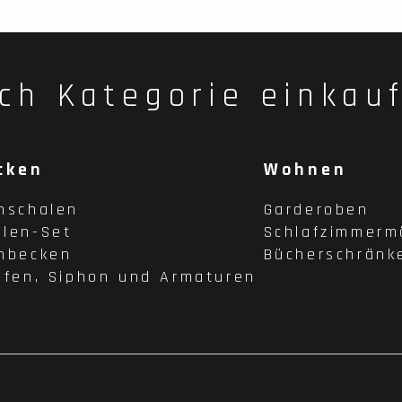
ch Kategorie einkau
cken
Wohnen
hschalen
Garderoben
len-Set
Schlafzimmerm
hbecken
Bücherschränk
pfen, Siphon und Armaturen