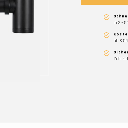
Schne
in 2 - 
Koste
ab € 50
Siche
Zahl sic