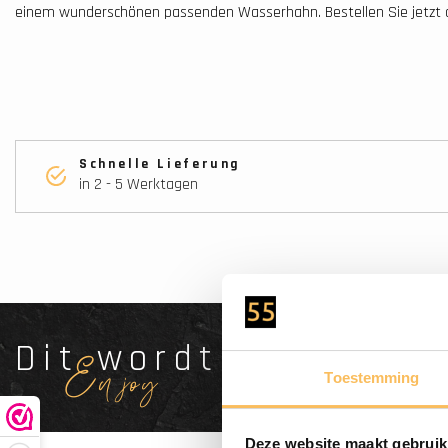
einem wunderschönen passenden Wasserhahn. Bestellen Sie jetzt 
Schnelle Lieferung
in 2 - 5 Werktagen
Dit wordt'n
Enjoy
Toestemming
Deze website maakt gebruik