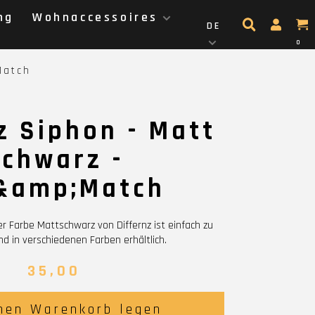
ng
Wohnaccessoires
DE
0
Match
z Siphon - Matt
chwarz -
&amp;Match
r Farbe Mattschwarz von Differnz ist einfach zu
d in verschiedenen Farben erhältlich.
35,00
nen Warenkorb legen