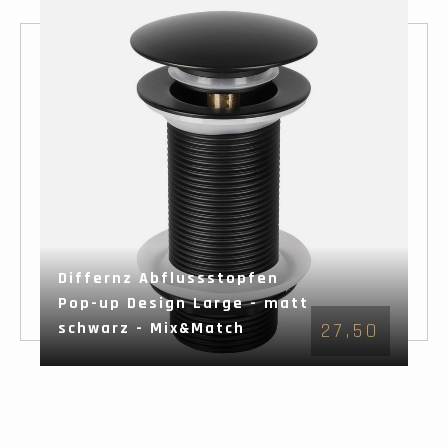
Differnz Abflussstopfen
Pop-up Design Large - matt
schwarz - Mix&Match
27,50