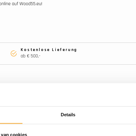
online auf Wood55.eu!
Kostenlose Lieferung
ab € 500,-
Details
 van cookies