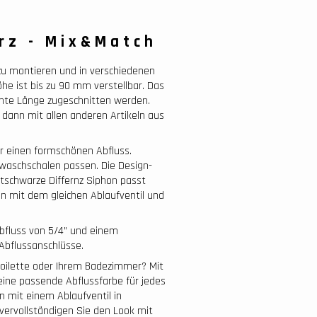
rz - Mix&Match
 zu montieren und in verschiedenen
he ist bis zu 90 mm verstellbar. Das
hte Länge zugeschnitten werden.
 dann mit allen anderen Artikeln aus
ür einen formschönen Abfluss.
nwaschschalen passen. Die Design-
ttschwarze Differnz Siphon passt
n mit dem gleichen Ablaufventil und
abfluss von 5/4” und einem
Abflussanschlüsse.
 Toilette oder Ihrem Badezimmer? Mit
ine passende Abflussfarbe für jedes
 mit einem Ablaufventil in
vervollständigen Sie den Look mit