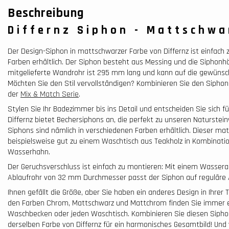
Beschreibung
Differnz Siphon - Mattschwa
Der Design-Siphon in mattschwarzer Farbe von Differnz ist einfach
Farben erhältlich. Der Siphon besteht aus Messing und die Siphonhö
mitgelieferte Wandrohr ist 295 mm lang und kann auf die gewünsc
Möchten Sie den Stil vervollständigen? Kombinieren Sie den Siphon
der
Mix & Match Serie
.
Stylen Sie Ihr Badezimmer bis ins Detail und entscheiden Sie sich f
Differnz bietet Bechersiphons an, die perfekt zu unseren Naturstei
Siphons sind nämlich in verschiedenen Farben erhältlich. Dieser ma
beispielsweise gut zu einem Waschtisch aus Teakholz in Kombinatio
Wasserhahn.
Der Geruchsverschluss ist einfach zu montieren: Mit einem Wasser
Ablaufrohr von 32 mm Durchmesser passt der Siphon auf reguläre 
Ihnen gefällt die Größe, aber Sie haben ein anderes Design in Ihrer
den Farben Chrom, Mattschwarz und Mattchrom finden Sie immer e
Waschbecken oder jeden Waschtisch. Kombinieren Sie diesen Siphon
derselben Farbe von Differnz für ein harmonisches Gesamtbild! Und 