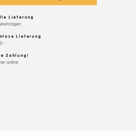
lle Lieferung
5 Werktagen
nlose Lieferung
0,-
re Zahlung!
her online