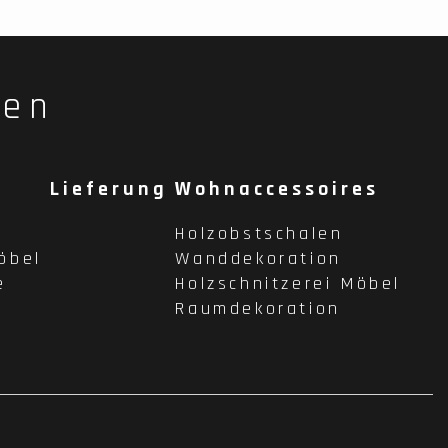
fen
Lieferung
Wohnaccessoires
Holzobstschalen
öbel
Wanddekoration
e
Holzschnitzerei Möbel
Raumdekoration