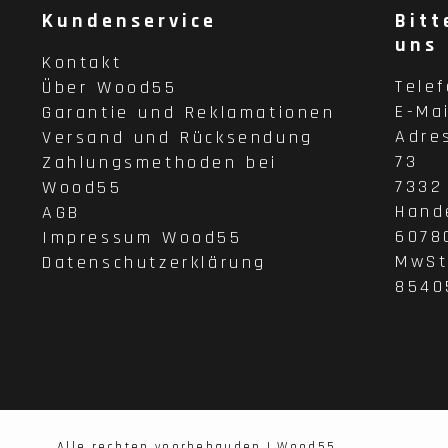
Kundenservice
Bitt
uns
Kontakt
Tele
Über Wood55
E-Ma
Garantie und Reklamationen
Adre
Versand und Rücksendung
73
Zahlungsmethoden bei
7332
Wood55
Hand
AGB
6078
Impressum Wood55
MwSt
Datenschutzerklärung
8540
Alle rechten voorbehauden | Wood55