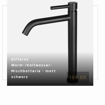
Differnz
Warm-/Kaltwasser-
Mischbatterie - matt
schwarz
109,00