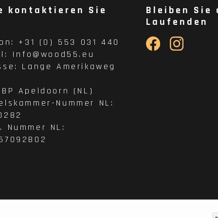
e kontaktieren Sie
Bleiben Sie
Laufenden
fon:
+31 (0) 553 031 440
il:
Info@wood55.eu
sse:
Lange Amerikaweg
 BP Apeldoorn (NL)
elskammer-Nummer NL:
0282
. Nummer NL:
57092B02