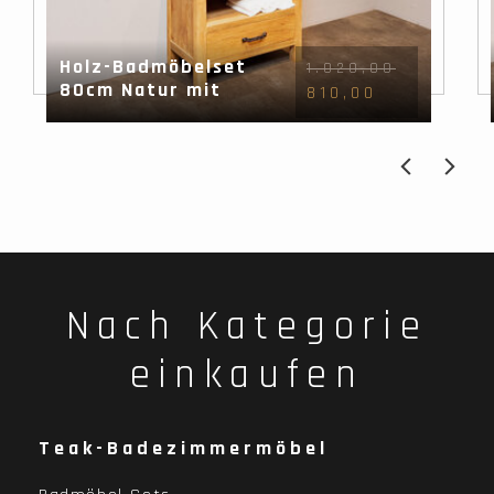
Holz-Badmöbelset
1.020,00
80cm Natur mit
810,00
Waschbecken und
Spiegel
Nach Kategorie
einkaufen
Teak-Badezimmermöbel