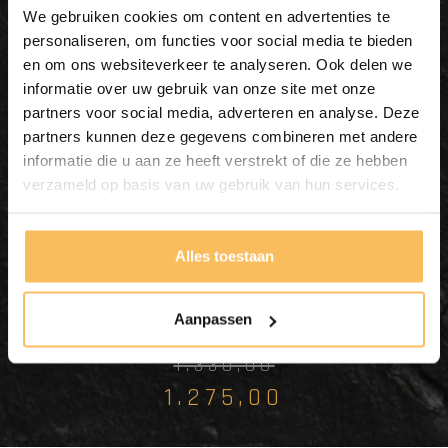
We gebruiken cookies om content en advertenties te
personaliseren, om functies voor social media te bieden
en om ons websiteverkeer te analyseren. Ook delen we
informatie over uw gebruik van onze site met onze
partners voor social media, adverteren en analyse. Deze
Holz-Badmöbelset 80 cm
partners kunnen deze gegevens combineren met andere
Natur mit Waschbecken und
informatie die u aan ze heeft verstrekt of die ze hebben
verzameld op basis van uw gebruik van hun services.
Spiegel
In meinen Warenkorb
Alles toestaan
legen
Aanpassen
1.330,00
1.275,00