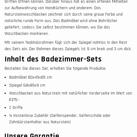
Griffen öffnen können. Darüber hinaus hat es einen offenen Mittelteil
zur Aufbewahrung von Handtüchern und anderem. Das
Natursteinwaschbecken zeichnet sich durch seine graue Farbe und
natürliche runde Form aus. Das Badmöbel wird ohne Bohrlöcher
geliefert, sodass Sie selbst bestimmen können, wo Sie das
Waschbecken montieren.
Mit seinem Teakholzrahmen fügt sich der Spiegel nahtlos in den Rest
des Sets ein. Der Rahmen dieses Spiegels ist 9 cm breit und 3 cm dick.
Inhalt des Badezimmer-Sets
Bestellen Sie dieses Set, erhalten Sie folgende Produkte:
Badmöbel 80x45x85 cm
Spiegel 68x85x9 cm
Waschbecken aus Naturstein mit natürlicher Vorderseite im Wert von
€375,-
2 Griffe
1x Kostenlose Zubehör (Seifenspender, Seifenschale oder
Zahnbürstenhalter aus Naturstein)
Unsere Garantie