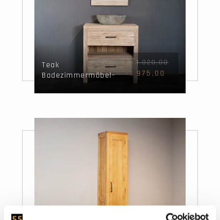
1.020,00
Teak
975,00
Badezimmermöbel-
Set 80 cm White
Wash mit
Waschbecken und
Spiegel.