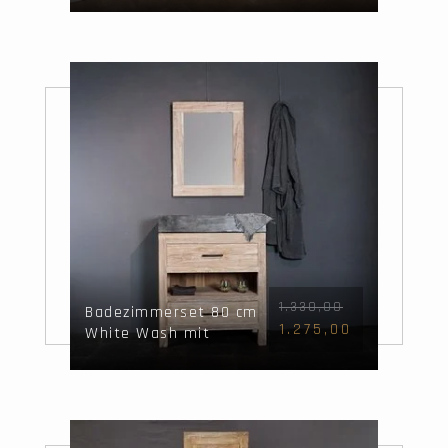
1.330,00
Badezimmerset 80 cm
1.275,00
White Wash mit
Waschbecken und
Spiegel