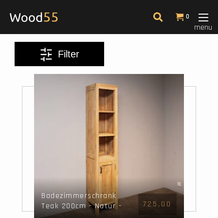
Filter
0
menu
Farbe
Filter
Abmessungen
Am meisten angesehen
14
Badezimmerschrank
725,00
Teak 200cm - Natur -
halb offen