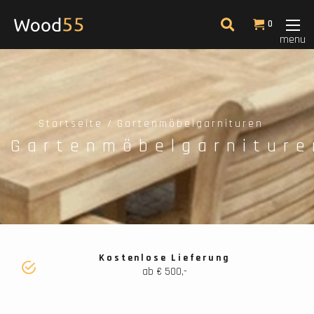
Filter
0
menu
Niedrigster Preis
Startseite
Gartenmöbelgarnituren
Gartenmöbelgarniture
Kostenlose Lieferung
ab € 500,-