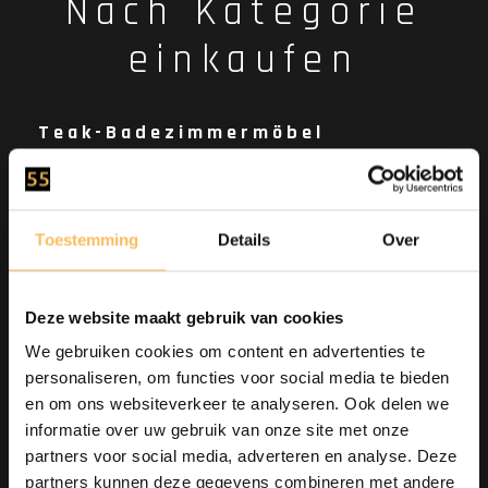
Nach Kategorie
einkaufen
Teak-Badezimmermöbel
Badmöbel-Sets
Badezimmermöbel
Toestemming
Details
Over
Waschbecken
Steinwaschschalen
Deze website maakt gebruik van cookies
Waschschalen-Set
We gebruiken cookies om content en advertenties te
Steinwaschbecken
personaliseren, om functies voor social media te bieden
Ablaufstopfen, Siphon und Armaturen
en om ons websiteverkeer te analyseren. Ook delen we
Wohnen
informatie over uw gebruik van onze site met onze
partners voor social media, adverteren en analyse. Deze
Garderoben
partners kunnen deze gegevens combineren met andere