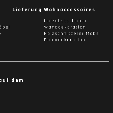
Lieferung
Wohnaccessoires
Holzobstschalen
öbel
Wanddekoration
e
Holzschnitzerei Möbel
Raumdekoration
 auf dem