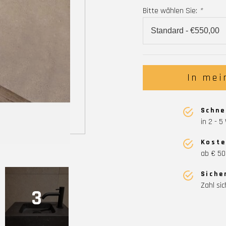
Bitte wählen Sie:
*
In mei
Schne
in 2 - 
Koste
ab € 50
Siche
Zahl sic
3