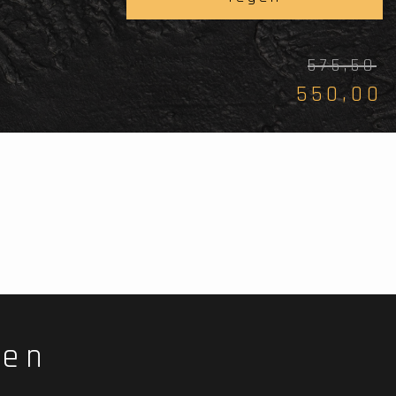
575,50
550,00
fen