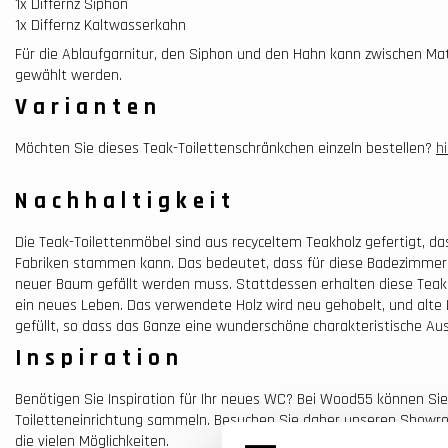
1x Differnz Siphon
1x Differnz Kaltwasserkahn
Für die Ablaufgarnitur, den Siphon und den Hahn kann zwischen M
gewählt werden.
Varianten
Möchten Sie dieses Teak-Toilettenschränkchen einzeln bestellen?
hi
Nachhaltigkeit
Die Teak-Toilettenmöbel sind aus recyceltem Teakholz gefertigt, da
Fabriken stammen kann. Das bedeutet, dass für diese Badezimmer
neuer Baum gefällt werden muss. Stattdessen erhalten diese Teak
ein neues Leben. Das verwendete Holz wird neu gehobelt, und alte
gefüllt, so dass das Ganze eine wunderschöne charakteristische Aus
Inspiration
Benötigen Sie Inspiration für Ihr neues WC? Bei Wood55 können Sie 
Toiletteneinrichtung sammeln. Besuchen Sie daher unseren Showr
die vielen Möglichkeiten.