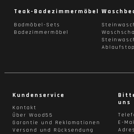
Teak-Badezimmermöbel
Waschbe
Badmöbel-Sets
Steinwasc
Badezimmermöbel
Waschscha
Steinwasc
Ablaufsto
Kundenservice
Bitt
uns
Kontakt
Tele
Über Wood55
E-Ma
Garantie und Reklamationen
Adre
Versand und Rücksendung