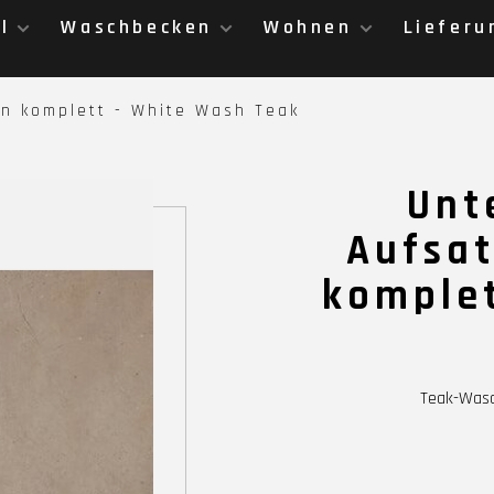
l
Waschbecken
Wohnen
Lieferu
n komplett - White Wash Teak
Unt
Aufsa
komplet
Teak-Wasc