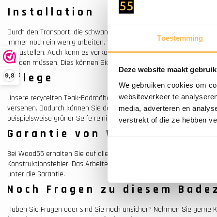
Installation
Durch den Transport, die schwankende Luftfeuchtigkeit und Tempe
Toestemming
immer noch ein wenig arbeiten. Wir empfehlen, die Schubladen nach 
einzustellen. Auch kann es vorkommen, dass die Schubladen nach d
werden müssen. Dies können Sie mit den Einstellschrauben an der 
Deze website maakt gebruik
Pflege
9,8
We gebruiken cookies om cont
websiteverkeer te analyseren
Unsere recycelten Teak-Badmöbel sind mit einer naturbelassenen 
versehen. Dadurch können Sie das Teak-Badmöbel leicht und einfa
media, adverteren en analys
beispielsweise grüner Seife reinigen.
verstrekt of die ze hebben v
Garantie von Wood55
Bei Wood55 erhalten Sie auf alle Standardprodukte 2 Jahre Garanti
Konstruktionsfehler. Das Arbeiten des Holzes durch Wetterbedingung
unter die Garantie.
Noch Fragen zu diesem Bad
Haben Sie Fragen oder sind Sie noch unsicher? Nehmen Sie gerne K