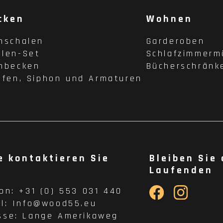
cken
Wohnen
hschalen
Garderoben
len-Set
Schlafzimmerm
hbecken
Bücherschränk
pfen, Siphon und Armaturen
e kontaktieren Sie
Bleiben Sie
Laufenden
fon:
+31 (0) 553 031 440
il:
Info@wood55.eu
sse:
Lange Amerikaweg