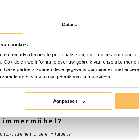
raturunterschiede kann das Teakholz
Details
der Installation sorgfältig
em Befüllen nochmals eingestellt
Unterseite der Schublade tun.
 van cookies
ent en advertenties te personaliseren, om functies voor social
. Ook delen we informatie over uw gebruik van onze site met on
oder White Wash Beschichtung
ch mit einem feuchten Tuch und
e. Deze partners kunnen deze gegevens combineren met andere i
erzameld op basis van uw gebruik van hun services.
e auf Produktions- oder
Aanpassen
en oder andere Einflüsse fällt nicht
ezimmermöbel?
ontakt zu einem unserer Mitarbeiter