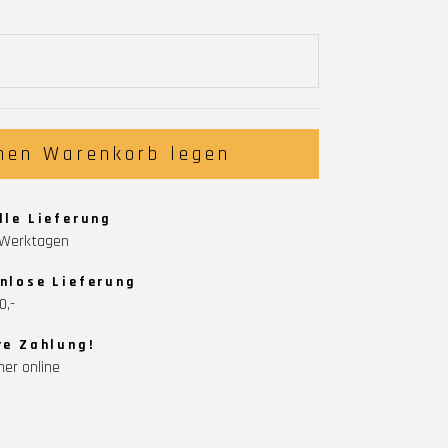
nen Warenkorb legen
lle Lieferung
5 Werktagen
nlose Lieferung
0,-
re Zahlung!
her online