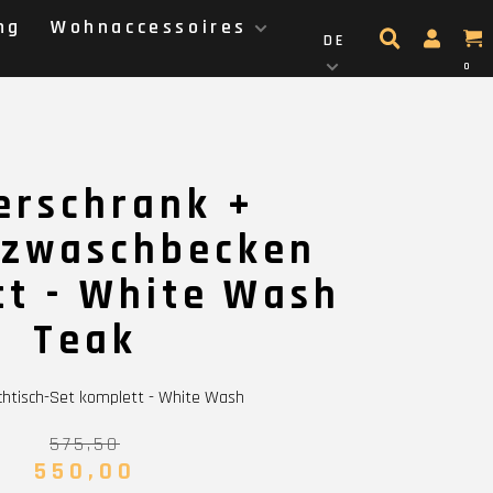
ng
Wohnaccessoires
DE
0
erschrank +
tzwaschbecken
t - White Wash
Teak
htisch-Set komplett - White Wash
575,50
550,00