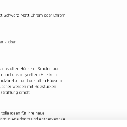
att Schwarz, Matt Chrom oder Chrom
er klicken
s aus alten Häusern, Schulen oder
möbel aus recyceltem Holz kein
holzbretter und aus alten Häusern
 Löcher werden mit Holzstücken
strahlung erhält.
tolle Ideen für Ihre neue
oom in Apeldoorn und entdecken Sie