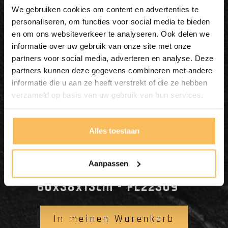
We gebruiken cookies om content en advertenties te
personaliseren, om functies voor social media te bieden
en om ons websiteverkeer te analyseren. Ook delen we
informatie over uw gebruik van onze site met onze
partners voor social media, adverteren en analyse. Deze
partners kunnen deze gegevens combineren met andere
informatie die u aan ze heeft verstrekt of die ze hebben
verzameld op basis van uw gebruik van hun services.
Alles toestaan
Aanpassen
Naturstein Waschbecken
60x38x13cm - FL22309
In meinen Warenkorb