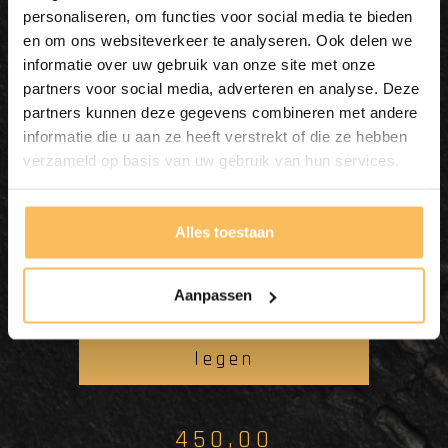
personaliseren, om functies voor social media te bieden
en om ons websiteverkeer te analyseren. Ook delen we
informatie over uw gebruik van onze site met onze
partners voor social media, adverteren en analyse. Deze
partners kunnen deze gegevens combineren met andere
informatie die u aan ze heeft verstrekt of die ze hebben
verzameld op basis van uw gebruik van hun services.
Naturstein Waschbecken
Alles toestaan
80x45x13cm - FL22614
Aanpassen
In meinen Warenkorb
legen
450,00