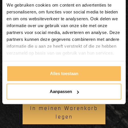
We gebruiken cookies om content en advertenties te
personaliseren, om functies voor social media te bieden
en om ons websiteverkeer te analyseren. Ook delen we
informatie over uw gebruik van onze site met onze
partners voor social media, adverteren en analyse. Deze
partners kunnen deze gegevens combineren met andere
informatie die u aan ze heeft verstrekt of die ze hebben
verzameld op basis van uw gebruik van hun services.
Alles toestaan
Naturstein Waschbecken
FL21447 - 45x43x15 cm
Aanpassen
In meinen Warenkorb
legen