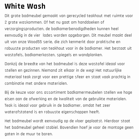
White Wash
Dit grote badmeubel gemaakt van gerecycled teakhout met ruimte voor
2 grote waskommen. Of het nu gaat om handdoeken of
verzorgingsproducten, de badkamerbenodigdheden kunnen heel
eenvoudig in de vier lades worden opgeborgen. Dit meubel maakt deel
uit van onze Wood55 serie, die zich kenmerkt door praktische en
robuuste producten van teakhout voor in de badkamer. Het bestaat uit
wastafels, badkamerkasten, spiegels en wandplanken.
Dankzij de breedte van het badmeubel is deze wastafel ideaal voor
stellen en gezinnen. Niemand zit elkaar in de weg! Het natuurlijke
materiaal teak zorgt voor een prettige sfeer en staat vaak prachtig in
combinatie met andere materialen.
Bij de keuze voor ons assortiment badkamermeubelen stellen we hoge
eisen aan de afwerking en de kwaliteit van de gebruikte materialen.
Teak is ideaal voor gebruik in de badkamer, omdat het zeer
waterafstotend is en robuuste eigenschappen heeft.
Het badmeubel wordt eenvoudig op de vloer geplaatst. Hierdoor staat
het badmeubel geheel stabiel. Bovendien hoef je voor de montage geen
gaten in de muur te boren.