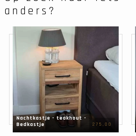
anders?
Nachtkastje - teakhout -
Bedkastje
275,00