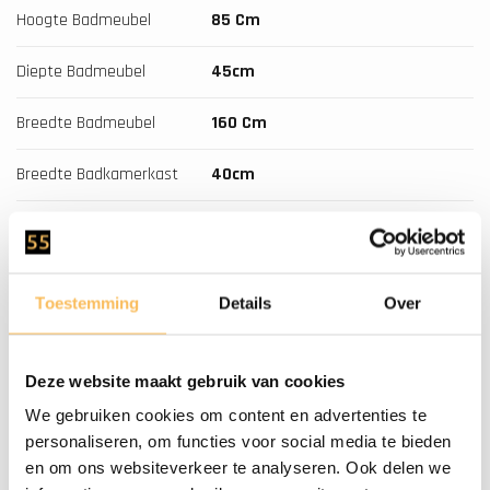
Hoogte Badmeubel
85 Cm
Diepte Badmeubel
45cm
Breedte Badmeubel
160 Cm
Breedte Badkamerkast
40cm
Diepte Badkamerkast
35cm
Hoogte Badkamerkast
200cm
Toestemming
Details
Over
Soft-Close
Ja
Montage
Dit Meubel Wordt Gemonteerd
Deze website maakt gebruik van cookies
Geleverd
We gebruiken cookies om content en advertenties te
personaliseren, om functies voor social media te bieden
Waskom
Natuursteen
en om ons websiteverkeer te analyseren. Ook delen we