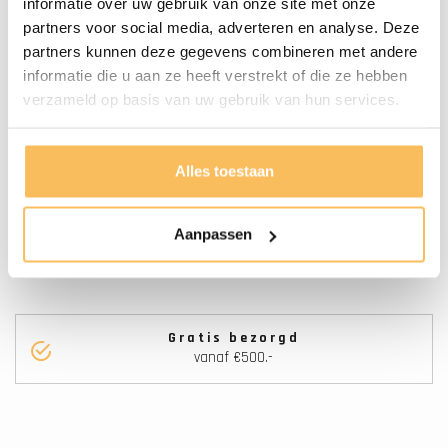
informatie over uw gebruik van onze site met onze
Aantal Kraangaten
0
partners voor social media, adverteren en analyse. Deze
partners kunnen deze gegevens combineren met andere
Onderhoud
Door De Luchtvochtigheid En
informatie die u aan ze heeft verstrekt of die ze hebben
Temperatuur Verschil Kan Het
verzameld op basis van uw gebruik van hun services.
Hout Altijd Nog Iets Werken, Wij
Raden Aan De Lades Na
Alles toestaan
Installatie Nauwkeurig Af Te
Stellen.
Aanpassen
Gratis bezorgd
vanaf €500.-