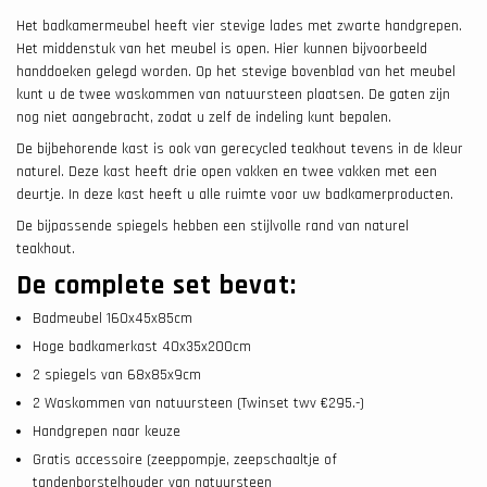
Het badkamermeubel heeft vier stevige lades met zwarte handgrepen.
Het middenstuk van het meubel is open. Hier kunnen bijvoorbeeld
handdoeken gelegd worden. Op het stevige bovenblad van het meubel
kunt u de twee waskommen van natuursteen plaatsen. De gaten zijn
nog niet aangebracht, zodat u zelf de indeling kunt bepalen.
De bijbehorende kast is ook van gerecycled teakhout tevens in de kleur
naturel. Deze kast heeft drie open vakken en twee vakken met een
deurtje. In deze kast heeft u alle ruimte voor uw badkamerproducten.
De bijpassende spiegels hebben een stijlvolle rand van naturel
teakhout.
De complete set bevat:
Badmeubel 160x45x85cm
Hoge badkamerkast 40x35x200cm
2 spiegels van 68x85x9cm
2 Waskommen van natuursteen (Twinset twv €295.-)
Handgrepen naar keuze
Gratis accessoire (zeeppompje, zeepschaaltje of
tandenborstelhouder van natuursteen