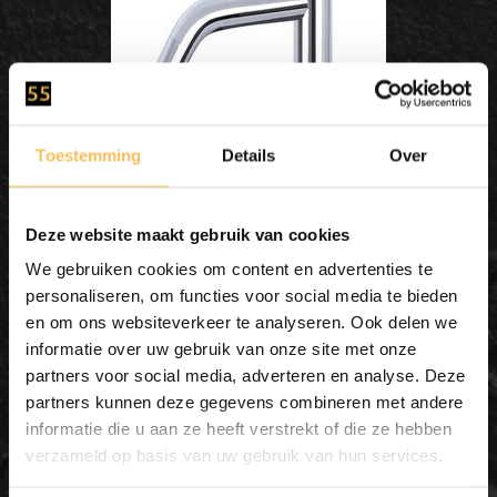
Toestemming
Details
Over
Differnz Kaltwasserhahn
Deze website maakt gebruik van cookies
gebogen - Chrom
We gebruiken cookies om content en advertenties te
personaliseren, om functies voor social media te bieden
In meinen Warenkorb
en om ons websiteverkeer te analyseren. Ook delen we
informatie over uw gebruik van onze site met onze
legen
partners voor social media, adverteren en analyse. Deze
partners kunnen deze gegevens combineren met andere
informatie die u aan ze heeft verstrekt of die ze hebben
59,00
verzameld op basis van uw gebruik van hun services.