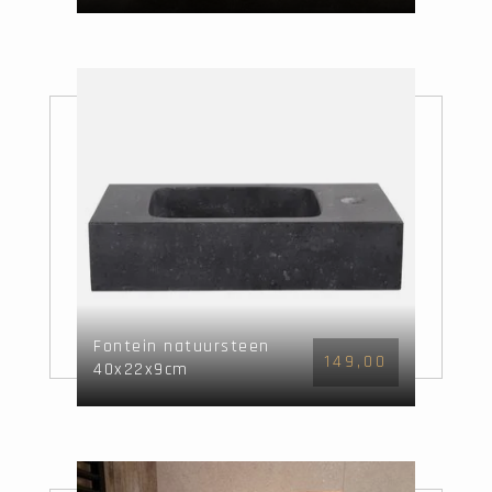
spiegel & waskom
Fontein natuursteen
149,00
40x22x9cm