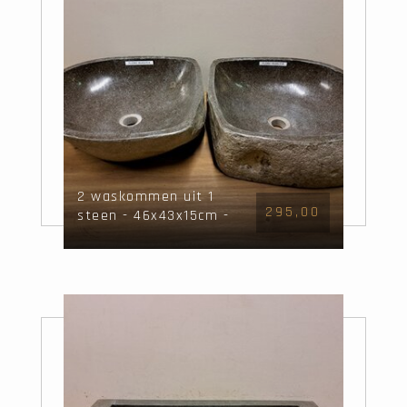
2 waskommen uit 1
295,00
steen - 46x43x15cm -
FL22863