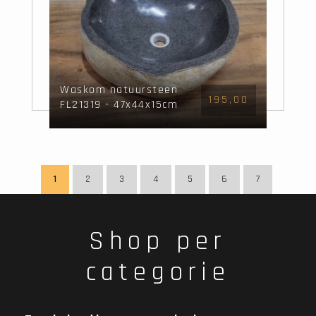
Waskom natuursteen
195,00
FL21319 - 47x44x15cm
1
2
3
4
5
6
7
Shop per
categorie