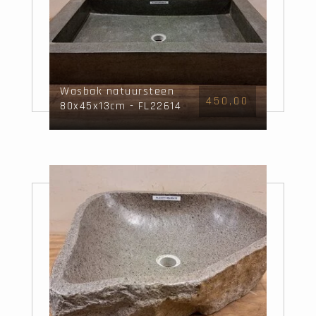
Wasbak natuursteen
450,00
80x45x13cm - FL22614