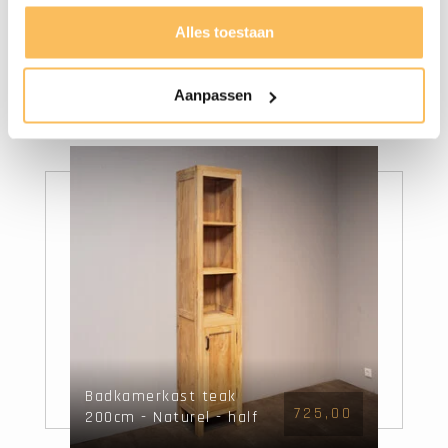
Alles toestaan
2.445,00
Badmeubelset 160cm
1.855,00
incl kast, spiegel &
waskommen White
Aanpassen
Wash
Badkamerkast teak
725,00
200cm - Naturel - half
open