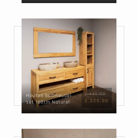
2.445,00
Houten badmeubel
2.325,00
set 160cm Naturel
incl kast, spiegel &
waskommen