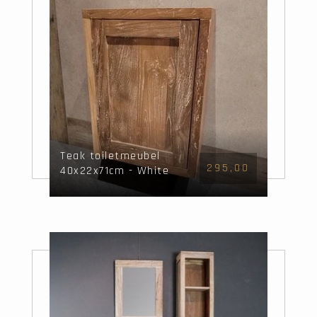
Teak toiletmeubel
295,00
40x22x71cm - White
Wash