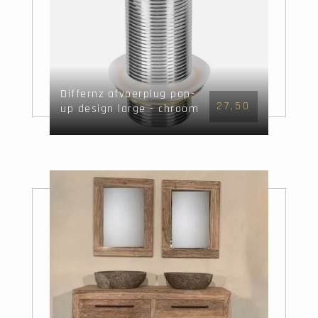
Differnz afvoerplug pop-
27,50
up design large - chroom
- Mix&Match