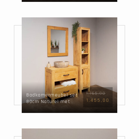
1.765,00
Badkamermeubel set
1.455,00
80cm Naturel met
waskom, kast &
spiegel