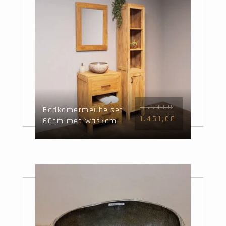
1.669,00
Badkamermeubelset
1.451,00
60cm met waskom,
kast & spiegel
Naturel