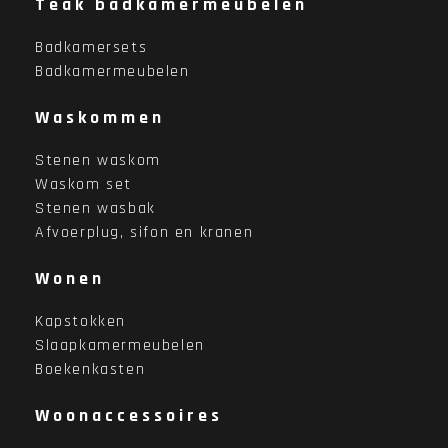
Teak badkamermeubelen
Badkamersets
Badkamermeubelen
Waskommen
Stenen waskom
Waskom set
Stenen wasbak
Afvoerplug, sifon en kranen
Wonen
Kapstokken
Slaapkamermeubelen
Boekenkasten
Woonaccessoires