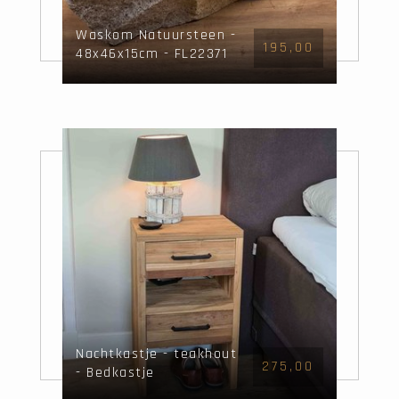
Waskom Natuursteen -
195,00
48x46x15cm - FL22371
Nachtkastje - teakhout
275,00
- Bedkastje