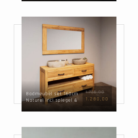
1.725,00
Badmeubel set 160cm
1.280,00
Naturel incl spiegel &
waskommen