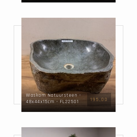
Waskom Natuursteen -
195,00
48x44x15cm - FL22501