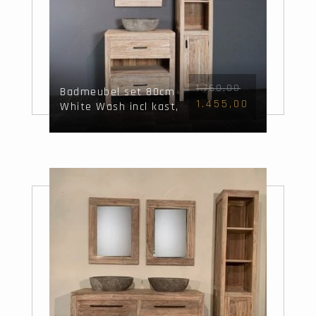
1.760,00
Badmeubel set 80cm
1.455,00
White Wash incl kast,
spiegel & waskom