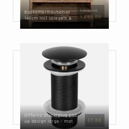
1.610,00
Badkamermeubelset
1.495,00
140cm incl spiegels &
waskommen White
Wash
Differnz afvoerplug pop-
27,50
up design large - mat
zwart - Mix&Match