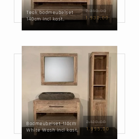
2.350,00
Teak badmeubelset
1.930,00
140cm incl kast,
spiegels &
waskommen White
Wash
2.120,00
Badmeubelset 110cm
1.995,00
White Wash incl kast,
spiegel & wasbak