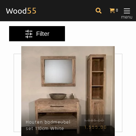
Filter
0
menu
Kleur
Filter
Afmeting
Meest bekeken
14
1.885,00
Houten badmeubel
1.555,00
set 110cm White
Wash incl kast,