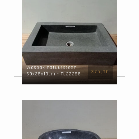
Wasbak natuursteen
375,00
60x38x13cm - FL22268