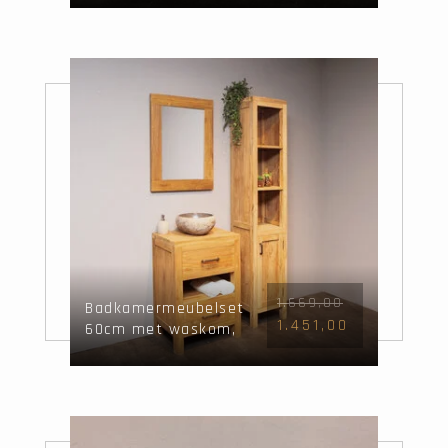
1.669,00
Badkamermeubelset
1.451,00
60cm met waskom,
kast & spiegel
Naturel