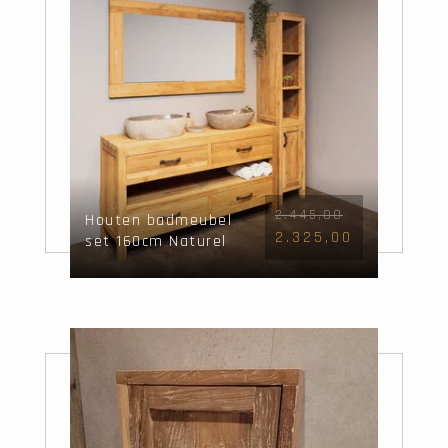
2.445,00
Houten badmeubel
2.325,00
set 160cm Naturel
incl kast, spiegel &
waskommen