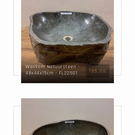
Waskom Natuursteen -
195,00
48x44x15cm - FL22501