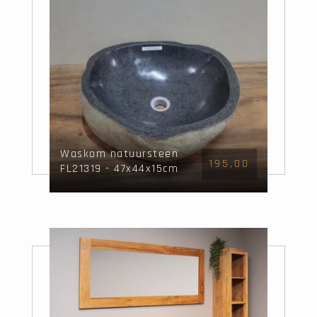
Waskom natuursteen
195,00
FL21319 - 47x44x15cm