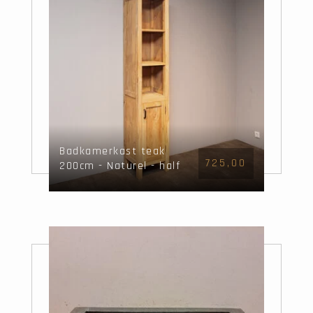
Badkamerkast teak
725,00
200cm - Naturel - half
open