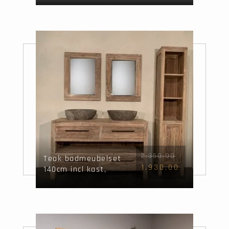
2.350,00
Teak badmeubelset
1.930,00
140cm incl kast,
spiegels &
waskommen White
Wash