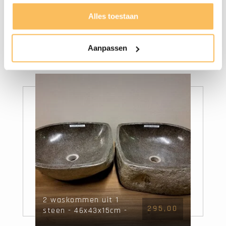
Alles toestaan
2.445,00
Badmeubelset 160cm
1.855,00
incl kast, spiegel &
waskommen White
Aanpassen
Wash
2 waskommen uit 1
295,00
steen - 46x43x15cm -
FL22863