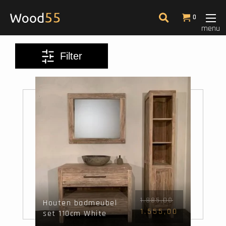
Filter
0
menu
Kleur
Filter
Afmeting
Meest bekeken
14
1.885,00
Houten badmeubel
1.555,00
set 110cm White
Wash incl kast,