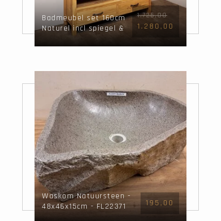
1.725,00
Badmeubel set 160cm
1.280,00
Naturel incl spiegel &
waskommen
Waskom Natuursteen -
195,00
48x46x15cm - FL22371