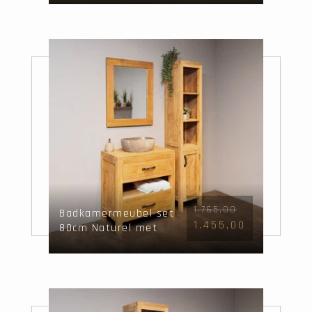
1.765,00
Badkamermeubel set
1.455,00
80cm Naturel met
waskom, kast &
spiegel