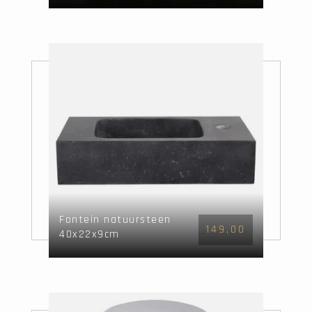
spiegel & waskom
Fontein natuursteen
149,00
40x22x9cm