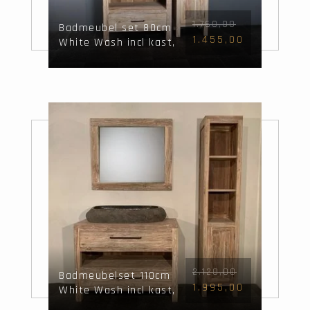
1.760,00
Badmeubel set 80cm
1.455,00
White Wash incl kast,
spiegel & waskom
2.120,00
Badmeubelset 110cm
1.995,00
White Wash incl kast,
spiegel & wasbak