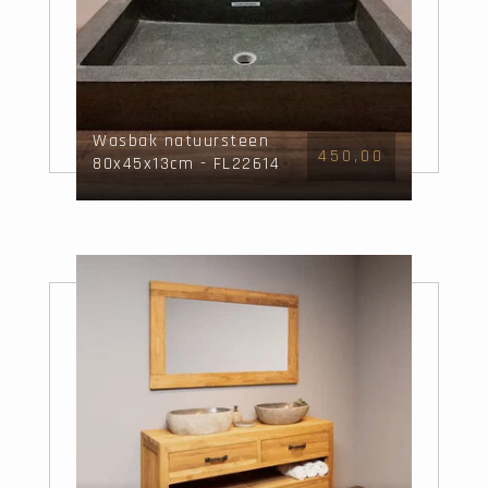
Wasbak natuursteen
450,00
80x45x13cm - FL22614