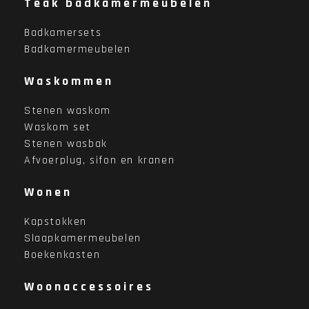
Teak badkamermeubelen
Badkamersets
Badkamermeubelen
Waskommen
Stenen waskom
Waskom set
Stenen wasbak
Afvoerplug, sifon en kranen
Wonen
Kapstokken
Slaapkamermeubelen
Boekenkasten
Woonaccessoires