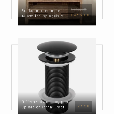
1.610,00
Badkamermeubelset
1.495,00
140cm incl spiegels &
waskommen White
Wash
Differnz afvoerplug pop-
27,50
up design large - mat
zwart - Mix&Match