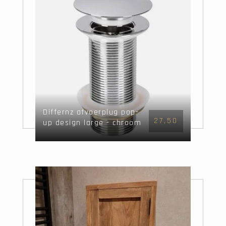
Differnz afvoerplug pop-
27,50
up design large - chroom
- Mix&Match