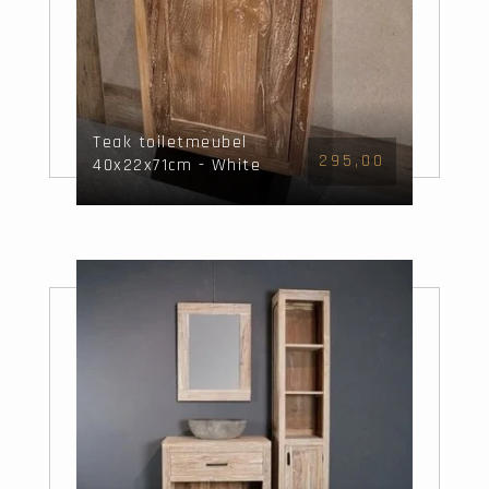
Teak toiletmeubel
295,00
40x22x71cm - White
Wash