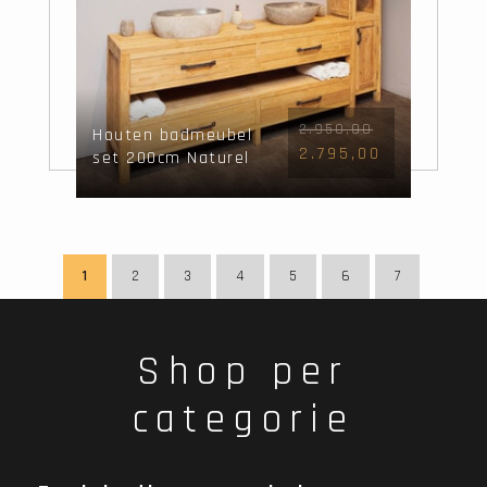
2.950,00
Houten badmeubel
2.795,00
set 200cm Naturel
incl kast, spiegel &
waskommen
1
2
3
4
5
6
7
Shop per
categorie