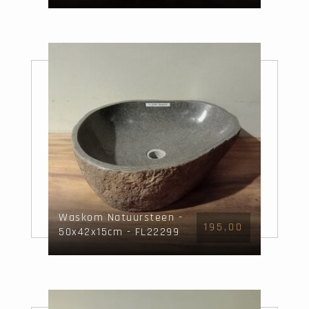
Wash
Waskom Natuursteen -
195,00
50x42x15cm - FL22299