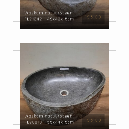
Waskom natuursteen
195,00
FL21342 - 49x43x15cm
Waskom natuursteen
195,00
FL20813 - 55x44x15cm