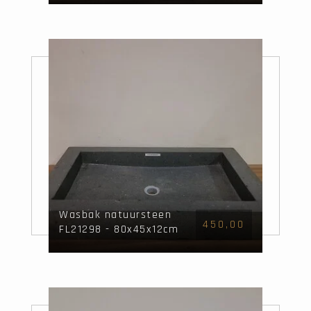
Wasbak natuursteen
450,00
FL21298 - 80x45x12cm