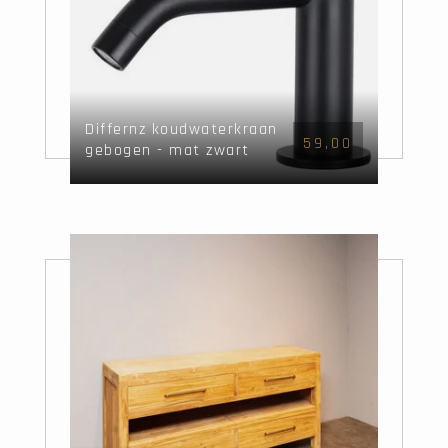
Differnz koudwaterkraan
59,00
gebogen - mat zwart