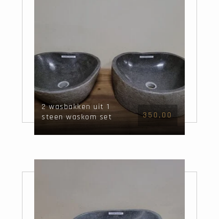
2 wasbakken uit 1
350,00
steen waskom set
FL21880