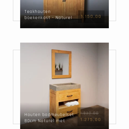
Teakhouten
1.150,00
boekenkast - Naturel
- 115x40x215cm
1.330,00
Houten badmeubelset
1.275,00
80cm Naturel met
wasbak en spiegel