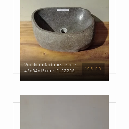
Waskom Natuursteen -
195,00
48x34x15cm - FL22296