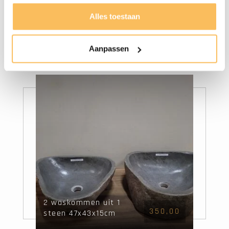
Alles toestaan
Waskom natuursteen
195,00
FL21340 - 55x47x15cm
Aanpassen
2 waskommen uit 1
350,00
steen 47x43x15cm
FL21324