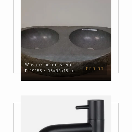
Wasbak natuursteen
550,00
FL19168 - 96x55x16cm