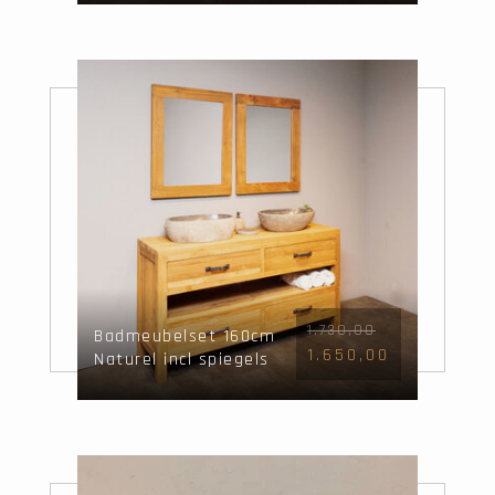
1.730,00
Badmeubelset 160cm
1.650,00
Naturel incl spiegels
& waskommen