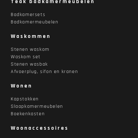
Teak badkamermeubelen
Badkamersets
Badkamermeubelen
Waskommen
Stenen waskom
Waskom set
Stenen wasbak
Afvoerplug, sifon en kranen
Wonen
Kapstokken
Slaapkamermeubelen
Boekenkasten
Woonaccessoires