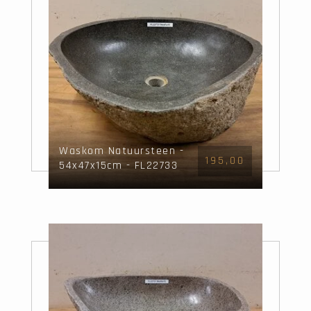
Waskom Natuursteen -
195,00
54x47x15cm - FL22733