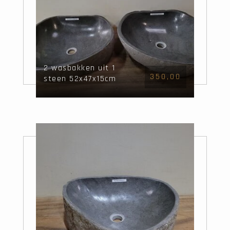
2 wasbakken uit 1
350,00
steen 52x47x15cm
Twinset FL21543