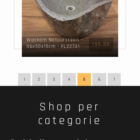
Waskom Natuursteen -
195,00
56x50x15cm - FL22731
1
2
3
4
5
6
7
Shop per
categorie