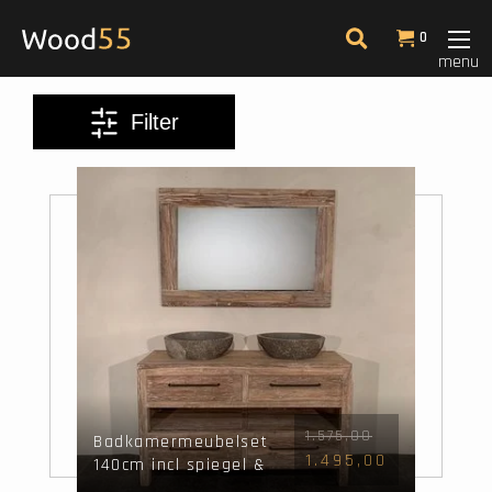
Filter
0
menu
Kleur
Filter
Afmeting
Meest bekeken
14
1.575,00
Badkamermeubelset
1.495,00
140cm incl spiegel &
waskommen White