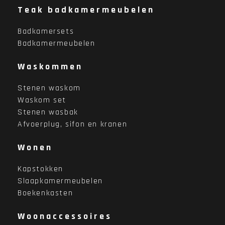
Teak badkamermeubelen
Badkamersets
Badkamermeubelen
Waskommen
Stenen waskom
Waskom set
Stenen wasbak
Afvoerplug, sifon en kranen
Wonen
Kapstokken
Slaapkamermeubelen
Boekenkasten
Woonaccessoires