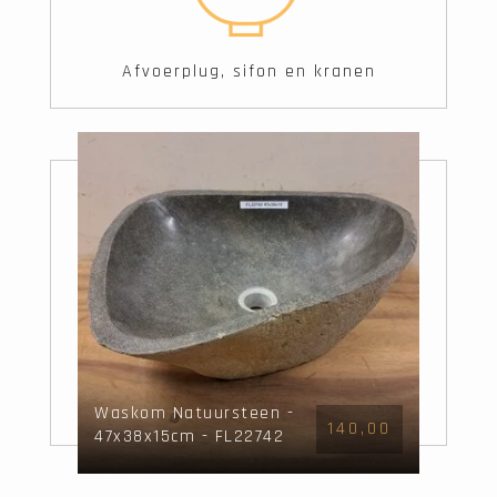
Afvoerplug, sifon en kranen
Waskom Natuursteen -
140,00
47x38x15cm - FL22742