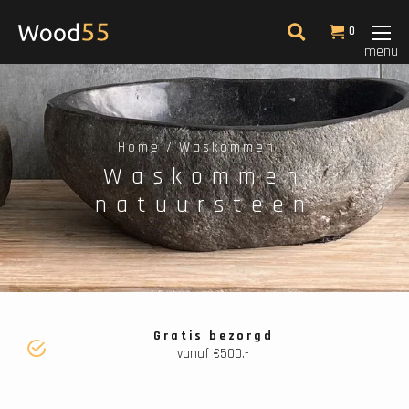
Filter
0
menu
Laagste prijs
14
Home
Waskommen
Waskommen
natuursteen
Gratis bezorgd
vanaf €500.-