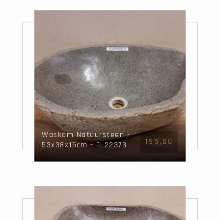
Waskom Natuursteen -
195,00
53x38x15cm - FL22373