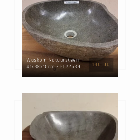
Waskom Natuursteen -
140,00
41x38x15cm - FL22539