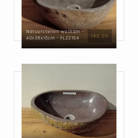
Natuurstenen waskom -
140,00
40x38x15cm - FL22154