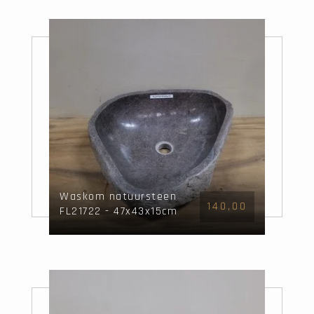
Waskom natuursteen
140,00
FL21722 - 47x43x15cm