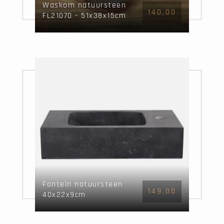
Waskom natuursteen
140,00
FL21070 - 51x38x15cm
Fontein natuursteen
149,00
40x22x9cm