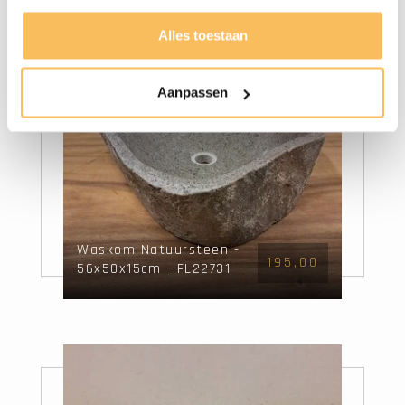
Alles toestaan
Aanpassen
Waskom Natuursteen -
195,00
56x50x15cm - FL22731