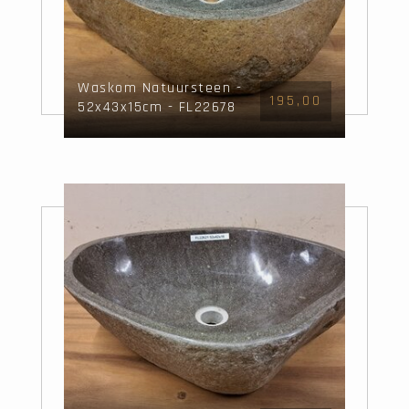
Waskom Natuursteen -
195,00
52x43x15cm - FL22678