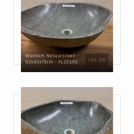
Waskom Natuursteen -
195,00
52x43x15cm - FL22695