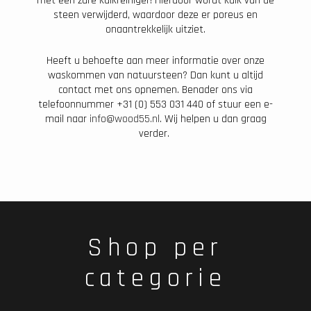
met een zure kalkreiniger! Hierdoor wordt kalk van de
steen verwijderd, waardoor deze er poreus en
onaantrekkelijk uitziet.
Heeft u behoefte aan meer informatie over onze
waskommen van natuursteen? Dan kunt u altijd
contact met ons opnemen. Benader ons via
telefoonnummer +31 (0) 553 031 440 of stuur een e-
mail naar
info@wood55.nl
. Wij helpen u dan graag
verder.
Shop per
categorie