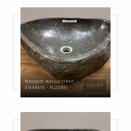
Waskom Natuursteen -
195,00
51x49x15 - FL22881