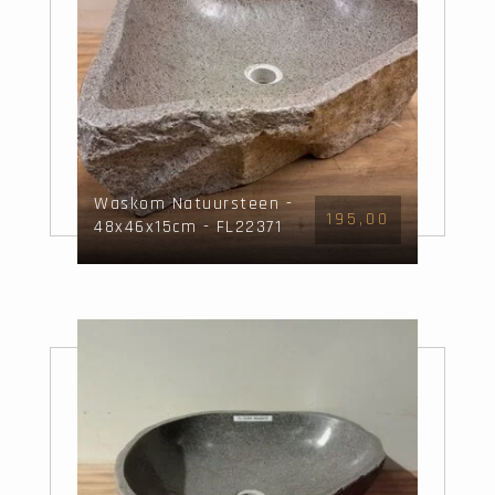
Waskom Natuursteen -
195,00
48x46x15cm - FL22371