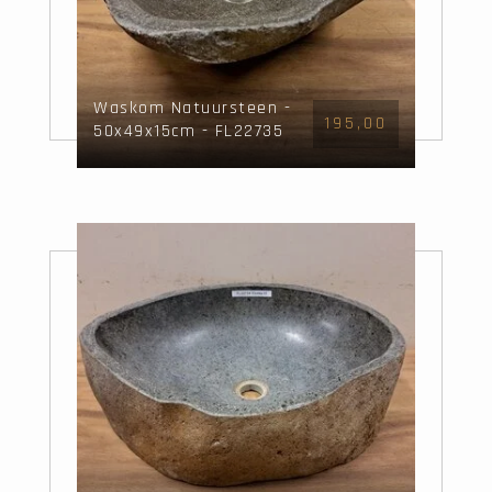
Waskom Natuursteen -
195,00
50x49x15cm - FL22735