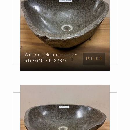
Waskom Natuursteen -
195,00
51x37x15 - FL22877