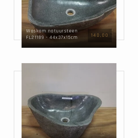
Waskom natuursteen
140,00
FL21189 - 44x37x15cm