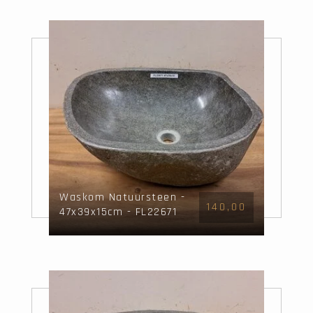
Waskom Natuursteen -
140,00
47x39x15cm - FL22671