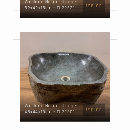
Waskom Natuursteen -
195,00
52x42x15cm - FL22621
Waskom Natuursteen -
195,00
48x44x15cm - FL22501