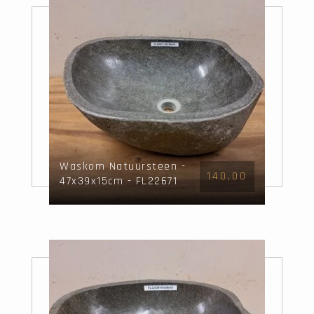
Waskom Natuursteen -
140,00
47x39x15cm - FL22671