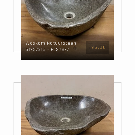
Waskom Natuursteen -
195,00
51x37x15 - FL22877