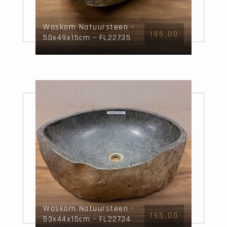
Waskom Natuursteen -
195,00
50x49x15cm - FL22735
Waskom Natuursteen -
195,00
53x44x15cm - FL22734