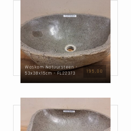
Waskom Natuursteen -
195,00
53x38x15cm - FL22373