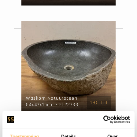
Waskom Natuursteen -
195,00
54x47x15cm - FL22733
Toestemming
Details
Over