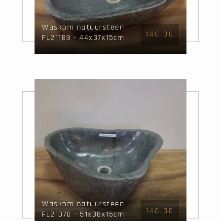
Waskom natuursteen
140,00
FL21189 - 44x37x15cm
Waskom natuursteen
140,00
FL21070 - 51x38x15cm