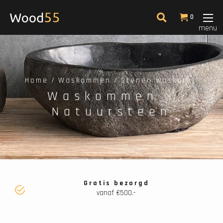
Filter
0
menu
Laagste prijs
14
Home
Waskommen
Stenen waskom
Waskommen -
Natuursteen
Gratis bezorgd
vanaf €500.-