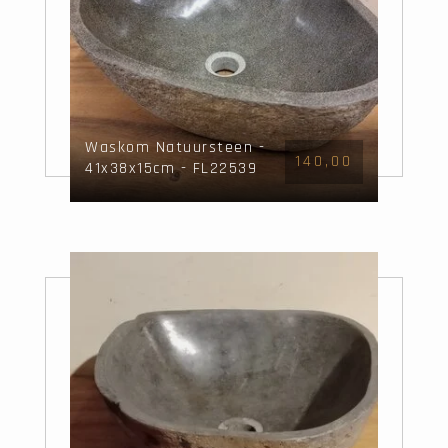
Waskom Natuursteen -
140,00
41x38x15cm - FL22539