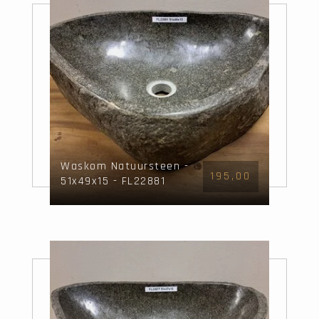
Waskom Natuursteen -
195,00
51x49x15 - FL22881