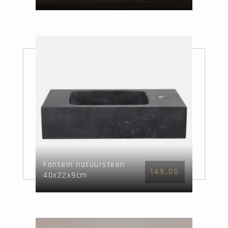
Fontein natuursteen
149,00
40x22x9cm