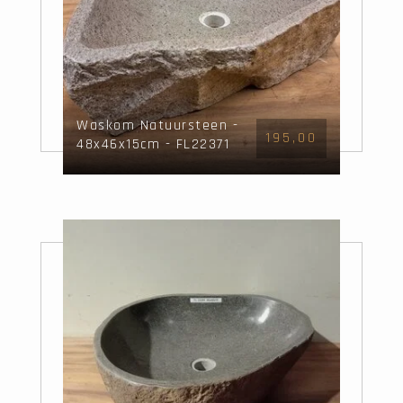
Waskom Natuursteen -
195,00
48x46x15cm - FL22371