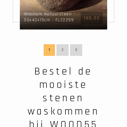
Waskom Natuursteen -
195,00
50x42x15cm - FL22299
1
2
3
Bestel de
mooiste
stenen
waskommen
bij WOOD55