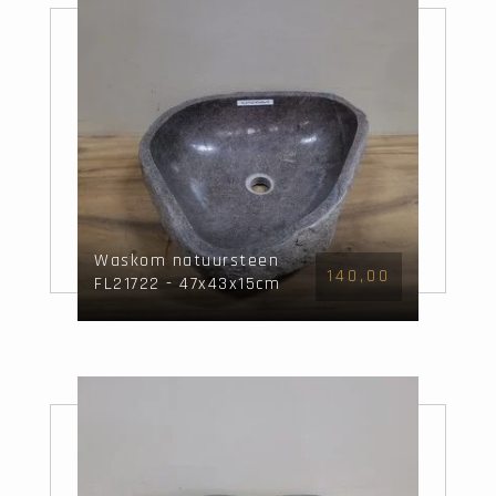
Waskom natuursteen
140,00
FL21722 - 47x43x15cm