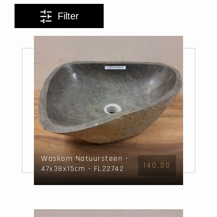
Filter
Waskom Natuursteen -
140,00
47x38x15cm - FL22742