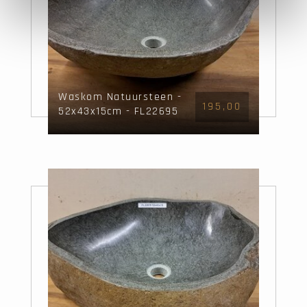
Waskom Natuursteen -
195,00
52x43x15cm - FL22695